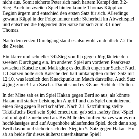
nicht aus. Somit sicherte Peter sich nach hartem Kampf den 3:2-
Sieg. Auch im zweiten Spiel hinten konnte Thomas Käppi zu
Beginn ärgern und entschied den ersten Satz für sich. Allerdings
gewann Käppi in der Folge immer mehr Sicherheit im Abwehrspiel
und entschied die folgenden drei Sätze für sich zum 3:1 über
Thomas.
Nach dem ersten Durchgang stand es also wohl zu deutlich 7:2 für
die Zweite.
Ein klarer und schneller 3:0-Sieg von Ilja gegen Jörg läutete den
zweiten Durchgang ein. Im anderen Spiel am vorderen Paarkreuz
zwischen Katsche und Maik ging es deutlich enger zur Sache: Nach
1:1-Sätzen holte sich Katsche den hart umkämpften dritten Satz mit
12:10, was letztlich den Knackpunkt im Match darstellte. Auch Satz
4 ging zum 3:1 an Sascha. Damit stand es 3:8 aus Sicht der Dritten.
In der Mitte sah es im Spiel Hakan gegen Bertl so aus, als könnte
Hakan mit starker Leistung im Angriff und das Spiel dominierend
einen Sieg gegen Bertl schaffen. Nach 2:1-Satzführung stellte
Taktikfuchs Bertl sein Spiel erneut um, gab sein „safety first“-Spiel
auf und griff zunehmend an. Bis Mitte des fünften Satzes war es ein
hochklassiges und auf Augenhöhe ablaufendes Spiel, doch dann zog
Bertl davon und sicherte sich den Sieg im 5. Satz gegen Hakan. Hut
ab an beide für dieses äußerst unterhaltsame Spiel!