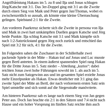
Angriffsleistung Hakans im 5. zu 8 und Ilja und Jonas schlugen
Jörg/Katsche mit 3:1. Das 3er-Doppel ging mit 3:1 an die Zweite
durch einen Sieg von Maik und Peter gegen Jan/Thomas, wobei es
zwischenzeitlich so aussah, als könnte eine kleine Überraschung
gelingen. Spielstand 2:1 für die Zweite.
Am vorderen Paarkreuz sicherte sich die Zweite in persona von Ilja
und Maik in zwei hart umkämpften Duellen gegen Katsche und Jörg
beide Punkte. Ilja schlug Katsche mit 3:1 und Maik kämpfte sich
nach 1:2-Satzrückstand gegen Jörg noch zurück und entschied das
Spiel mit 3:2 für sich, 4:1 für die Zweite.
Im Folgenden sahen die Zuschauer in der Schillerhalle zwei
packende Spiele in der Mitte – Hakan traf auf Jonas und Luc musste
gegen Bertl antreten. In einem äußerst spannenden Spiel rang Hakan
für die Dritte Jonas im 5. Satz nieder – Abteilung „kurios“: dabei
reichten Jonas zwei hohe Führungen sowohl im 1. als auch im 5.
Satz nicht zum Satzgewinn aus und im gesamten Spiel erzielte Jonas
mehr Einzelpunkte als Hakan. Etwas deutlicher mit 3:1 ging das
zweite Spiel der Mitte an Bertl, der nach verlorenem ersten Satz sein
Spiel umstellte und sich somit auf die Siegesstraße manövrierte.
Am hinteren Paarkreuz sah es lange nach einem Sieg von Jan gegen
Peter aus. Doch Jan brachte ein 2:1 in den Sätzen und 7:4 nicht nach
Hause und ein hoher Vorsprung im fünften Satz reichte ihm auch