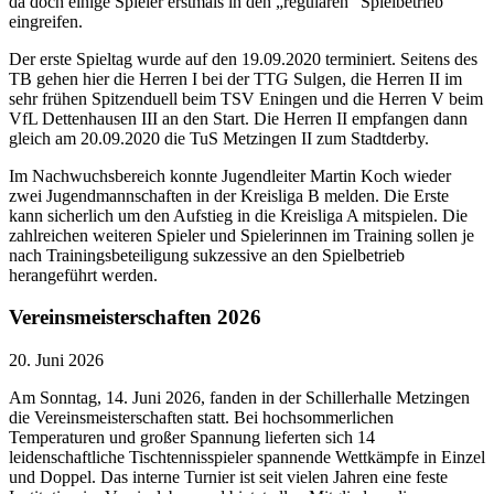
da doch einige Spieler erstmals in den „regulären“ Spielbetrieb
eingreifen.
Der erste Spieltag wurde auf den 19.09.2020 terminiert. Seitens des
TB gehen hier die Herren I bei der TTG Sulgen, die Herren II im
sehr frühen Spitzenduell beim TSV Eningen und die Herren V beim
VfL Dettenhausen III an den Start. Die Herren II empfangen dann
gleich am 20.09.2020 die TuS Metzingen II zum Stadtderby.
Im Nachwuchsbereich konnte Jugendleiter Martin Koch wieder
zwei Jugendmannschaften in der Kreisliga B melden. Die Erste
kann sicherlich um den Aufstieg in die Kreisliga A mitspielen. Die
zahlreichen weiteren Spieler und Spielerinnen im Training sollen je
nach Trainingsbeteiligung sukzessive an den Spielbetrieb
herangeführt werden.
Vereinsmeisterschaften 2026
20. Juni 2026
Am Sonntag, 14. Juni 2026, fanden in der Schillerhalle Metzingen
die Vereinsmeisterschaften statt. Bei hochsommerlichen
Temperaturen und großer Spannung lieferten sich 14
leidenschaftliche Tischtennisspieler spannende Wettkämpfe in Einzel
und Doppel. Das interne Turnier ist seit vielen Jahren eine feste