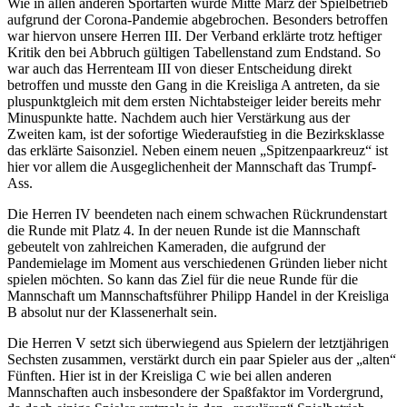
Wie in allen anderen Sportarten wurde Mitte März der Spielbetrieb
aufgrund der Corona-Pandemie abgebrochen. Besonders betroffen
war hiervon unsere Herren III. Der Verband erklärte trotz heftiger
Kritik den bei Abbruch gültigen Tabellenstand zum Endstand. So
war auch das Herrenteam III von dieser Entscheidung direkt
betroffen und musste den Gang in die Kreisliga A antreten, da sie
pluspunktgleich mit dem ersten Nichtabsteiger leider bereits mehr
Minuspunkte hatte. Nachdem auch hier Verstärkung aus der
Zweiten kam, ist der sofortige Wiederaufstieg in die Bezirksklasse
das erklärte Saisonziel. Neben einem neuen „Spitzenpaarkreuz“ ist
hier vor allem die Ausgeglichenheit der Mannschaft das Trumpf-
Ass.
Die Herren IV beendeten nach einem schwachen Rückrundenstart
die Runde mit Platz 4. In der neuen Runde ist die Mannschaft
gebeutelt von zahlreichen Kameraden, die aufgrund der
Pandemielage im Moment aus verschiedenen Gründen lieber nicht
spielen möchten. So kann das Ziel für die neue Runde für die
Mannschaft um Mannschaftsführer Philipp Handel in der Kreisliga
B absolut nur der Klassenerhalt sein.
Die Herren V setzt sich überwiegend aus Spielern der letztjährigen
Sechsten zusammen, verstärkt durch ein paar Spieler aus der „alten“
Fünften. Hier ist in der Kreisliga C wie bei allen anderen
Mannschaften auch insbesondere der Spaßfaktor im Vordergrund,